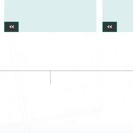
>>
>>