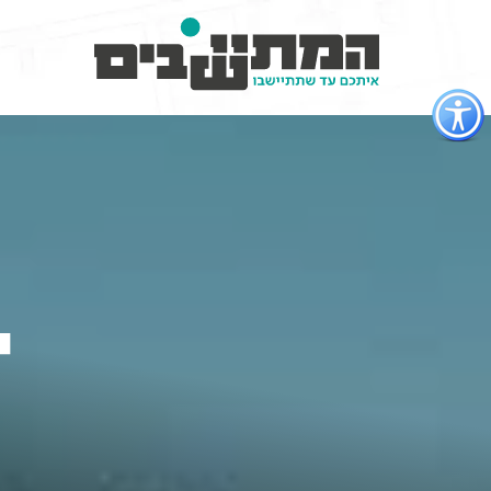
פתור
פתיחת
פריט
גישות
י