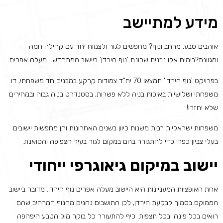
מידע למתיישב
אוהבים טבע, מרחב ונוף? מחפשים לגור ולצמוח יחד עם קהילה חמה
ומגוונת?בימים אלו נבנית שכונת 'נוף הירדן' ביישוב המתחדש- מעלה אפרים.
בפרויקט 'נוף הירדן' תמצאו 70 יח"ד צמודות קרקע במבנים חד משפחתי, דו
משפחתי ושלישיות באיכות בניה ללא פשרות, בסטנדרט בניה גבוה ובמחירים
שלא יחזרו!
משפחות ישראליות רבות משנות כיוון בשנים האחרונות והן מחפשות יישובים
בעלי צביון כפרי כדי להתגורר בהם במקום לגור בעיר הצפופה והסואנת.
יישוב במיקום גיאוגרפי ייחודי
אחת האופציות המעניינות היא היישוב מעלה אפרים נוף הירדן. מדובר ביישוב
הממוקם בסמוך לבקעת הירדן, לכן התושבים נהנים מהנוף המרהיב שהם
רואים בכל פינה ובכל תצפית. כיף להתעורר כל בוקר מול הטבע היפהפה