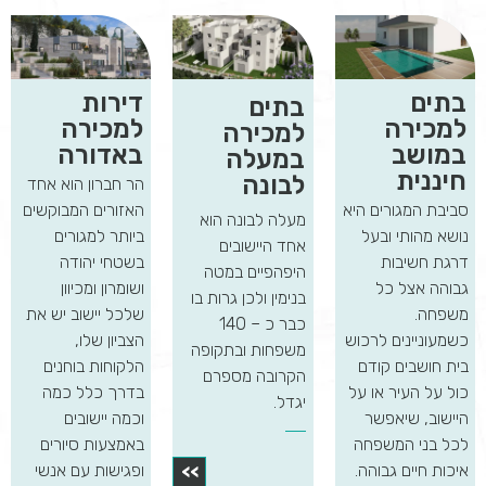
בתים
דירות
בתים
למכירה
למכירה
למכירה
במושב
באדורה
במעלה
חיננית
לבונה
הר חברון הוא אחד
סביבת המגורים היא
האזורים המבוקשים
מעלה לבונה הוא
נושא מהותי ובעל
ביותר למגורים
אחד היישובים
דרגת חשיבות
בשטחי יהודה
היפהפיים במטה
גבוהה אצל כל
ושומרון ומכיוון
בנימין ולכן גרות בו
משפחה.
שלכל יישוב יש את
כבר כ – 140
כשמעוניינים לרכוש
הצביון שלו,
משפחות ובתקופה
בית חושבים קודם
הלקוחות בוחנים
הקרובה מספרם
כול על העיר או על
בדרך כלל כמה
יגדל.
היישוב, שיאפשר
וכמה יישובים
לכל בני המשפחה
באמצעות סיורים
איכות חיים גבוהה.
ופגישות עם אנשי
>>