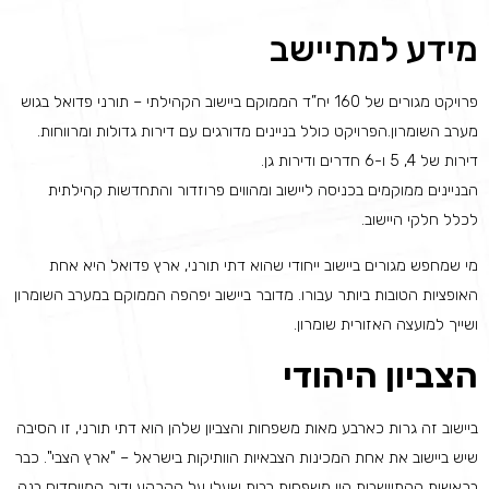
מידע למתיישב
פרויקט מגורים של 160 יח”ד הממוקם ביישוב הקהילתי – תורני פדואל בגוש
מערב השומרון.הפרויקט כולל בניינים מדורגים עם דירות גדולות ומרווחות.
דירות של 4, 5 ו-6 חדרים ודירות גן.
הבניינים ממוקמים בכניסה ליישוב ומהווים פרוזדור והתחדשות קהילתית
לכלל חלקי היישוב.
מי שמחפש מגורים ביישוב ייחודי שהוא דתי תורני, ארץ פדואל היא אחת
האופציות הטובות ביותר עבורו. מדובר ביישוב יפהפה הממוקם במערב השומרון
ושייך למועצה האזורית שומרון.
הצביון היהודי
ביישוב זה גרות כארבע מאות משפחות והצביון שלהן הוא דתי תורני, זו הסיבה
שיש ביישוב את אחת המכינות הצבאיות הוותיקות בישראל – "ארץ הצבי". כבר
בראשית ההתיישבות היו משפחות רבות שעלו על הקרקע ודור המייסדים בנה