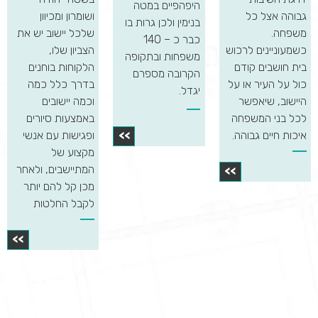
היפהפיים במטה
גבוהה אצל כל
ושומרון ומכיוון
בנימין ולכן גרות בו
משפחה.
שלכל יישוב יש את
כבר כ – 140
כשמעוניינים לרכוש
הצביון שלו,
משפחות ובתקופה
בית חושבים קודם
הלקוחות בוחנים
הקרובה מספרם
כול על העיר או על
בדרך כלל כמה
יגדל.
היישוב, שיאפשר
וכמה יישובים
לכל בני המשפחה
באמצעות סיורים
איכות חיים גבוהה.
ופגישות עם אנשי
>>
מקצוע של
המתיישבים, ולאחר
>>
מכן קל להם יותר
לקבל החלטות
>>