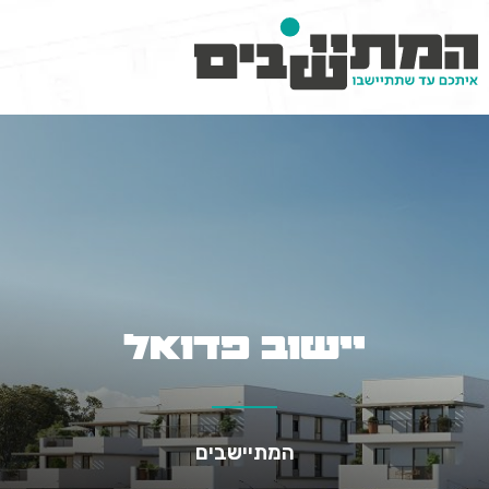
יישוב פדואל
המתיישבים