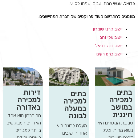
פדואל, אנשי המתיישבים ישמחו לסייע.
מוזמנים להתרשם מעוד פרויקטים של חברת המתיישבים:
יישוב קרני שומרון
יישוב עלי זהב
יישוב נווה דניאל
יישוב כרם רעים
בתים
דירות
בתים
למכירה
למכירה
למכירה
במושב
באדורה
במעלה
חיננית
לבונה
הר חברון הוא אחד
סביבת המגורים היא
האזורים המבוקשים
מעלה לבונה הוא
נושא מהותי ובעל
ביותר למגורים
אחד היישובים
דרגת חשיבות
בשטחי יהודה