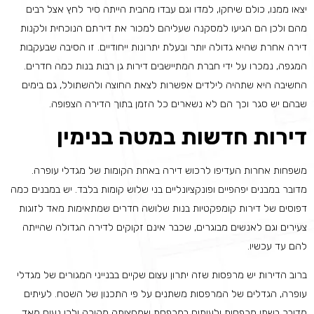
יצאו ממנו, כולם שיחקו, למדו וגם עבדו מהבית הייתה סיר לחץ אצל רבים
מהם ולכן הם הגיעו למסקנה שעליהם למכור את דירתם הנוכחית ולקנות
דירה אחרת שהיא גדולה יותר ובעלת יתרונות ייחודיים. זו הסיבה שבעקבות
המגפה, נמכרו על ידי חברת המתיישבים דירות גן רבות בנות כמה חדרים.
החשיבה היא שתהיה לילדים אפשרות לצאת החוצה ולהשתולל, גם בימים
שבהם יש סגר וכך הם לא נשארים כל הזמן בתוך הדירה הצפופה.
דירות חדשות במטה בנימין
משפחות אחרות העדיפו לרכוש דירה באחת הקומות של מגדלי עופרה.
מדובר במבנים יפהפיים ופונקציונליים בני שלוש קומות בלבד. יש במבנים כמה
דפוסים של דירות קומפקטיות בנות שלושה חדרים שמתאימות מאד לזוגות
צעירים וגם לאנשים מבוגרים, שכבר אינם זקוקים לדירה הגדולה שהייתה
להם עד עכשיו.
ברוב הדירות יש מרפסות שזה יתרון עצום שקיים בבנייני המגורים של מגדלי
עופרה, הגדלים של המרפסות משתנים על פי התכנון של השטח. לעיתים
מדובר בשתי מרפסות ולעיתים במרפסת שמחציתה מקורה ולכן נעים מאד