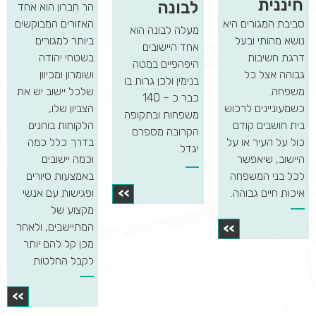
חיננית
לבונה
הר חברון הוא אחד
סביבת המגורים היא
האזורים המבוקשים
מעלה לבונה הוא
נושא מהותי ובעל
ביותר למגורים
אחד היישובים
דרגת חשיבות
בשטחי יהודה
היפהפיים במטה
גבוהה אצל כל
ושומרון ומכיוון
בנימין ולכן גרות בו
משפחה.
שלכל יישוב יש את
כבר כ – 140
כשמעוניינים לרכוש
הצביון שלו,
משפחות ובתקופה
בית חושבים קודם
הלקוחות בוחנים
הקרובה מספרם
כול על העיר או על
בדרך כלל כמה
יגדל.
היישוב, שיאפשר
וכמה יישובים
לכל בני המשפחה
באמצעות סיורים
איכות חיים גבוהה.
ופגישות עם אנשי
>>
מקצוע של
המתיישבים, ולאחר
>>
מכן קל להם יותר
לקבל החלטות
>>