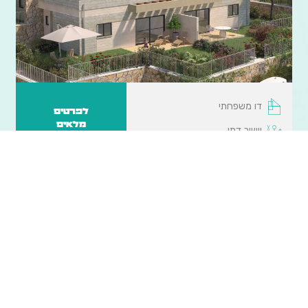
דו משפחתי
לפרטים
מלאים
יישוב דתי
עתניאל
עתניאל
החל מ- 1,071,000 ₪