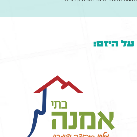
על היזם: