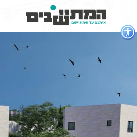
פתור
פתיחת
פריט
גישות