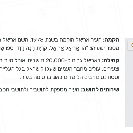
הקמה:
העיר אריאל הוקמה בש
מספר ישעיהו: "הוֹי אֲרִיאֵל אֲרִיאֵל, קִרְיַת חָנָה דָוִד; סְפוּ שָׁנָה
קהילה:
באריאל גרים כ-20,000 תושבים
וסטודנטים רבים הלומדים באוניברסיטה בעיר.
שירותים לתושב:
העיר מספקת לתושביה ולתושבי הסביב