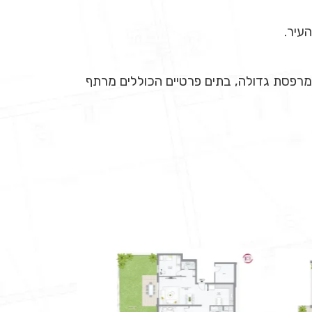
עיר.
ות גן 5 חד', דופלקסים 6 חד' עם גינה, פנטהאוזים 5 חד' ענקיים עם מרפסת גדולה, בתים פרטיים הכוללים מרתף