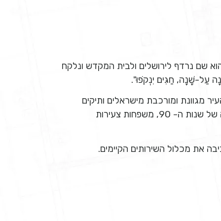
נת 1978. השם אריאל הוא שם נרדף לירושלים ולבית המקדש ונלקח
 עַל-שָׁנָה, חַגִּים יִנְקֹפוּ".
. אוכלוסיית העיר מגוונת ומורכבת מישראלים ותיקים
וצעירים, עולים מחבר העמים שעלו לישראל בגל העלייה של שנות ה- 90, משפחות צעירות
ה את מכלול השירותים הקיימים.