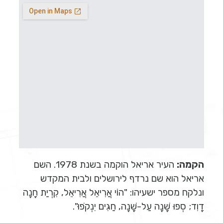
הקמה:
העיר אריאל הוקמה בשנת 1978. השם
אריאל הוא שם נרדף לירושלים ולבית המקדש
ונלקח מספר ישעיהו: "הוֹי אֲרִיאֵל אֲרִיאֵל, קִרְיַת חָנָה
דָוִד; סְפוּ שָׁנָה עַל-שָׁנָה, חַגִּים יִנְקֹפוּ".