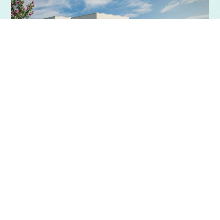
חד משפחתי
לפרטים
מלאים
יישוב מעורב
אל מתן
אל מתן
החל מ- 2,600,000 ₪