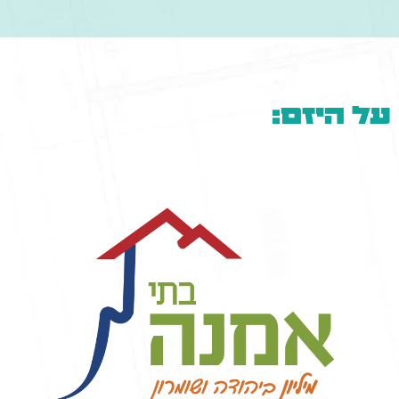
על היזם: