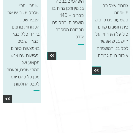
היפהפיים במטה
גבוהה אצל כל
ושומרון ומכיוון
בנימין ולכן גרות בו
משפחה.
שלכל יישוב יש את
כבר כ – 140
כשמעוניינים לרכוש
הצביון שלו,
משפחות ובתקופה
בית חושבים קודם
הלקוחות בוחנים
הקרובה מספרם
כול על העיר או על
בדרך כלל כמה
יגדל.
היישוב, שיאפשר
וכמה יישובים
לכל בני המשפחה
באמצעות סיורים
איכות חיים גבוהה.
ופגישות עם אנשי
>>
מקצוע של
המתיישבים, ולאחר
>>
מכן קל להם יותר
לקבל החלטות
>>