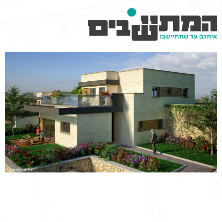
וכן
רכזי